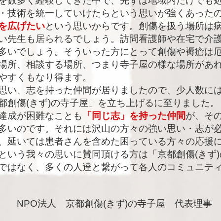
を数多く経験してきた中で、先ずは地域内だけでも
・技術を統一していけたらという思いが強くあった
を広げたい
という思いからです。創傷を扱う場所は
い先生も居られるでしょう。訪問看護師や在宅で介
多いでしょう。そういった方にとって創傷や褥瘡は
場所、相談する場所、つまり寺子屋の様な場所があ
やすくもなり得ます。
思い、志を持った仲間が居りましたので、少人数には
都創傷(きず)の寺子屋」を立ち上げるに至りました。
達成が困難なことも
「同じ志」を持った仲間
が、そ
多いのです。それには沢山の方々の強い思い・志が
、延いては患者さんを含めた困っている方々の応援
という我々の思いに賛同頂ける方は「京都創傷(きず
ではなく、多くの人達と繋がって各人のコミュニテ
NPO法人 京都創傷(きず)の寺子屋 代表理事