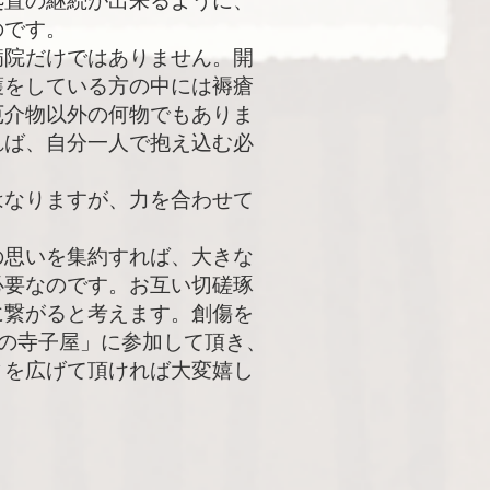
処置の継続が出来るように、
のです。
病院だけではありません。開
護をしている方の中には褥瘡
厄介物以外の何物でもありま
れば、自分一人で抱え込む必
なりますが、力を合わせて
の思いを集約すれば、大きな
必要なのです。お互い切磋琢
に繋がると考えます。創傷を
)の寺子屋」に参加して頂き、
ィを広げて頂ければ大変嬉し