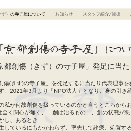
きず）の寺子屋について
お知らせ
スタッフ紹介/後援
き ず
「京都創傷の寺子屋」につい
京都創傷（きず）の寺子屋」発足に当た
創傷(きず)の寺子屋」を発足するに当たり代表理事
。2021年3月より「NPO法人」となり、身の引き
の私が何故創傷を扱っているのかと言うところからお
ては全く関心が無く、「創は治るもの」、創の状態が
かし、あるとき
生しているにもかかわらず、率先して診療、処置す