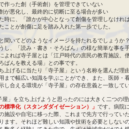
で作った創（手術創）を管理できていない
創が悪化し、最終的に切断に至る場合が多い
た時に、「誰かが中心となって創傷を管理しなけれ
たことが創傷に足を踏み入れた第一歩でした。
と聞いてどのようなイメージを持たれるでしょうか？
うし、「読み・書き・そろばん」の様な簡単な事を
によれば寺子屋とは「江戸時代の庶民の教育施設。
ろばんを教える場」との事です。
ち上げるに当たり「寺子屋」という名称を選んだ理由
用まで幅広い知識を学ぶことができ、また、医師・
示し合える環境が「寺子屋」の存在意義と一致して
子屋」を立ち上げようと思ったのには大きく二つの理
の標準化（スタンダダイゼーション）」
です。病院
の施設や自宅に移った際、これまで先方で行ってい
ります。それほど難しい知識や技術を必要としない